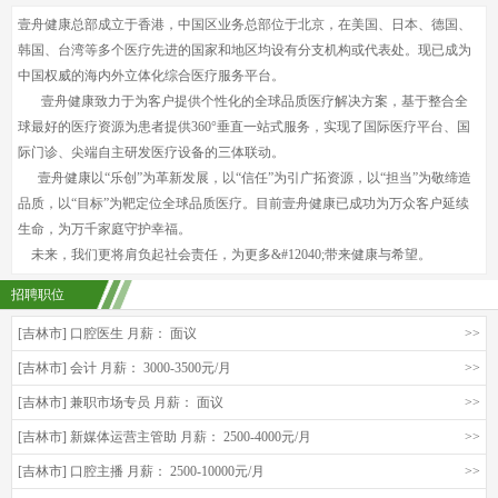
壹舟健康总部成立于香港，中国区业务总部位于北京，在美国、日本、德国、
韩国、台湾等多个医疗先进的国家和地区均设有分支机构或代表处。现已成为
中国权威的海内外立体化综合医疗服务平台。
壹舟健康致力于为客户提供个性化的全球品质医疗解决方案，基于整合全
球最好的医疗资源为患者提供360°垂直一站式服务，实现了国际医疗平台、国
际门诊、尖端自主研发医疗设备的三体联动。
壹舟健康以“乐创”为革新发展，以“信任”为引广拓资源，以“担当”为敬缔造
品质，以“目标”为靶定位全球品质医疗。目前壹舟健康已成功为万众客户延续
生命，为万千家庭守护幸福。
未来，我们更将肩负起社会责任，为更多&#12040;带来健康与希望。
招聘职位
[吉林市] 口腔医生 月薪： 面议
>>
[吉林市] 会计 月薪： 3000-3500元/月
>>
[吉林市] 兼职市场专员 月薪： 面议
>>
[吉林市] 新媒体运营主管助 月薪： 2500-4000元/月
>>
[吉林市] 口腔主播 月薪： 2500-10000元/月
>>