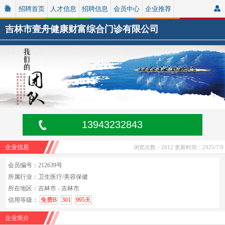
招聘首页
人才信息
招聘信息
会员中心
企业推荐
吉林市壹舟健康财富综合门诊有限公司
13943232843
企业信息
浏览次数：2012
更新时间：2025/7/9
会员编号：212639号
所属行业：卫生医疗/美容保健
所在地区：吉林市 - 吉林市
信用等级：
免费B
301
995天
企业简介