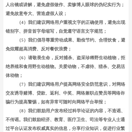
人出镜或讲解，避免虚假做作、卖惨博人眼球的伪纪实行为；
避免故意夸大、营造虚假人设；
（
4）我们建议网络用户重视文字的正确使用，避免出现
错别字、拼音首字母缩写，自觉遵守语言文字规范；
（
5）我们倡导尊重劳动成果、勤俭节约、合理饮食，避
免炫耀超高消费、反对餐饮浪费；
（
6）请敬畏生命，反对捕杀、盗采珍稀野生动植物，拒
绝养殖和食用野生动植物。关爱动物，不虐待、猎杀、交易活
体动物；
（
7）我们建议网络用户提高网络安全防范意识，对网络
交友诱导赌博、贷款、返利、中奖、网络兼职点赞员等网络诈
骗行为提高警惕，如有异常可随时向网络平台举报；
（
8）我们鼓励用户发布经过科学论证的内容，不造谣、
不传谣。我们鼓励经济、教育、医疗卫生、司法等专业人士通
过平台认证发布权威真实的信息，分享行业知识，促进行业繁