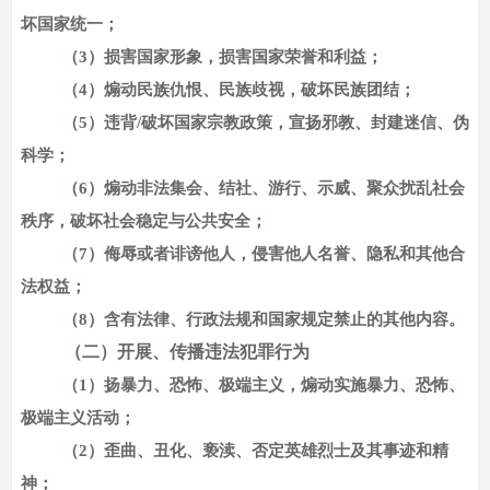
坏国家统一；
（
3）损害国家形象，损害国家荣誉和利益；
（
4）煽动民族仇恨、民族歧视，破坏民族团结；
（
5）违背/破坏国家宗教政策，宣扬邪教、封建迷信、伪
科学；
（
6）煽动非法集会、结社、游行、示威、聚众扰乱社会
秩序，破坏社会稳定与公共安全；
（
7）侮辱或者诽谤他人，侵害他人名誉、隐私和其他合
法权益；
（
8）含有法律、行政法规和国家规定禁止的其他内容。
（二）开展、传播违法犯罪行为
（
1）扬暴力、恐怖、极端主义，煽动实施暴力、恐怖、
极端主义活动；
（
2）歪曲、丑化、亵渎、否定英雄烈士及其事迹和精
神；