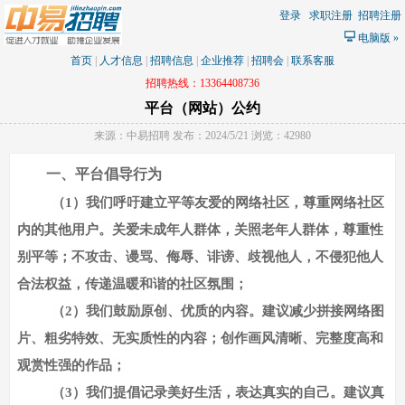
登录
求职注册
招聘注册
电脑版
»
首页
|
人才信息
|
招聘信息
|
企业推荐
|
招聘会
|
联系客服
招聘热线：13364408736
平台（网站）公约
来源：中易招聘 发布：2024/5/21 浏览：42980
一、
平台倡导行为
（
1）我们呼吁建立平等友爱的网络社区，尊重网络社区
内的其他用户。关爱未成年人群体，关照老年人群体，尊重性
别平等；不攻击、谩骂、侮辱、诽谤、歧视他人，不侵犯他人
合法权益，传递温暖和谐的社区氛围；
（
2）我们鼓励原创、优质的内容。建议减少拼接网络图
片、粗劣特效、无实质性的内容；创作画风清晰、完整度高和
观赏性强的作品；
（
3）我们提倡记录美好生活，表达真实的自己。建议真