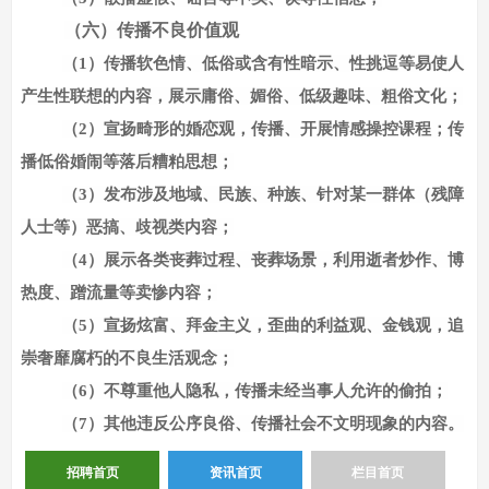
（六）传播不良价值观
（
1）传播软色情、低俗或含有性暗示、性挑逗等易使人
产生性联想的内容，展示庸俗、媚俗、低级趣味、粗俗文化；
（
2）宣扬畸形的婚恋观，传播、开展情感操控课程；传
播低俗婚闹等落后糟粕思想；
（
3）发布涉及地域、民族、种族、针对某一群体（残障
人士等）恶搞、歧视类内容；
（
4）展示各类丧葬过程、丧葬场景，利用逝者炒作、博
热度、蹭流量等卖惨内容；
（
5）宣扬炫富、拜金主义，歪曲的利益观、金钱观，追
崇奢靡腐朽的不良生活观念；
（
6）不尊重他人隐私，传播未经当事人允许的偷拍；
（
7）其他违反公序良俗、传播社会不文明现象的内容。
招聘首页
资讯首页
栏目首页