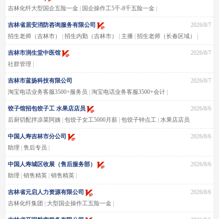
吉林化纤大型国企五险一金
|
国企操作工5千-8千五险一金
|
吉林化纤集团国企操作工
|
大型国企操作工五险一金
|
吉林省居安消防咨询服务有限公司
2026/8/7
吉林国企操作工五险一金供吃住5-8千
|
招生老师（吉林市）
|
招生内勤（吉林市）
|
主播
|
招生老师（长春区域）
|
吉林市润生堂中医馆
2026/8/7
社群管理
|
吉林市蓝扬科技有限公司
2026/8/7
淘宝电话业务客服3500+服务员
|
淘宝电话业务客服3500+会计
|
淘宝电话业务客服3500+操作工
|
淘宝电话业务客服3500+预算
|
饺子馆招包饺子工 水果店店员
2026/8/6
淘宝电话业务客服3500+房地产
|
淘宝电话业务客服3500+库管
|
后厨切配拌凉菜阿姨
|
包饺子女工5000月薪
|
包饺子钟点工
|
水果店店员
淘宝电话业务客服3500+人事
|
淘宝电话业务客服3500+文员
|
上一天休一天
|
中国人寿吉林市分公司
2026/8/6
淘宝电话业务客服3500+业务
|
淘宝电话业务客服3500+出纳
|
助理
|
售后专员
|
淘宝电话业务客服3500+客服
|
淘宝电话业务客服3500+平面设计
|
淘宝电话业务客服3500+招普工
|
淘宝电话业务客服3500+招销售
|
中国人寿城区收展（售后服务部）
2026/8/6
淘宝电话业务客服3500+经理
|
无淘宝电话业务客服3500+库管员
|
助理
|
销售精英
|
销售精英
|
吉林省元启人力资源有限公司
2026/8/6
吉林化纤集团
|
大型国企操作工五险一金
|