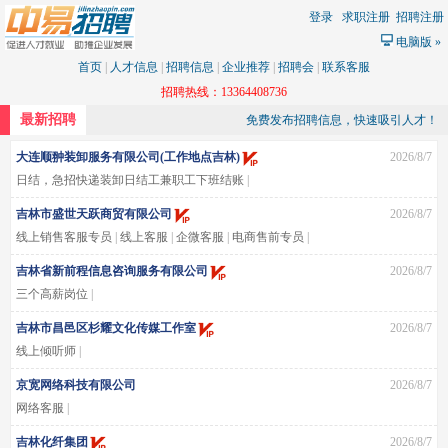
登录
求职注册
招聘注册
电脑版
»
首页
|
人才信息
|
招聘信息
|
企业推荐
|
招聘会
|
联系客服
招聘热线：13364408736
最新招聘
免费发布招聘信息，快速吸引人才！
大连顺翀装卸服务有限公司(工作地点吉林)
2026/8/7
日结，急招快递装卸日结工兼职工下班结账
|
吉林亚奇物流园急招日结工兼职工
|
吉林市盛世天跃商贸有限公司
2026/8/7
线上销售客服专员
|
线上客服
|
企微客服
|
电商售前专员
|
吉林省新前程信息咨询服务有限公司
2026/8/7
三个高薪岗位
|
吉林市昌邑区杉耀文化传媒工作室
2026/8/7
线上倾听师
|
京宽网络科技有限公司
2026/8/7
网络客服
|
吉林化纤集团
2026/8/7