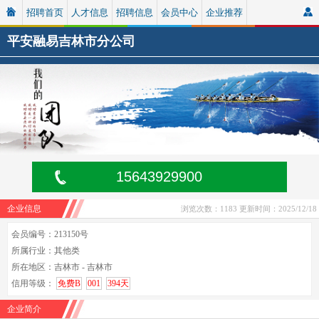
招聘首页
人才信息
招聘信息
会员中心
企业推荐
平安融易吉林市分公司
15643929900
企业信息
浏览次数：1183
更新时间：2025/12/18
会员编号：213150号
所属行业：其他类
所在地区：吉林市 - 吉林市
信用等级：
免费B
001
394天
企业简介