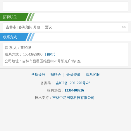
-
招聘职位
[吉林市] 咨询顾问 月薪： 面议
>>
联系方式
联 系 人：董经理
联系方式： 15643929900
【拨打】
公司地址：吉林市昌邑区维昌街28号阳光广场C座
学历提升
|
招聘会
|
会员登录
|
联系客服
备案号：
吉ICP备12001270号-26
招聘热线：
13364408736
技术支持：
吉林中易网络科技有限公司