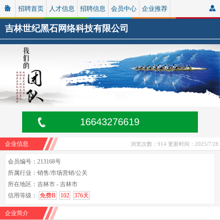
招聘首页
人才信息
招聘信息
会员中心
企业推荐
吉林世纪黑石网络科技有限公司
16643276619
企业信息
浏览次数：914
更新时间：2025/7/28
会员编号：213168号
所属行业：销售/市场营销/公关
所在地区：吉林市 - 吉林市
信用等级：
免费B
102
376天
企业简介