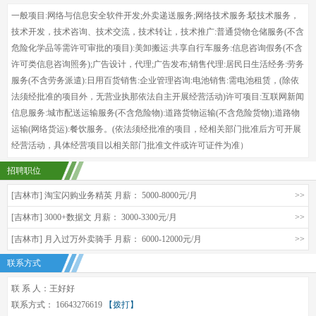
一般项目:网络与信息安全软件开发;外卖递送服务;网络技术服务:駁技术服务，
技术开发，技术咨询、技术交流，技术转让，技术推广:普通贷物仓储服务(不含
危险化学品等需许可审批的项目):美卸搬运:共享自行车服务:信息咨询假务(不含
许可类信息咨询照务);广告设计，代理;广告发布;销售代理:居民日生活经务:劳务
服务(不含劳务派遣):日用百货销售:企业管理咨询:电池销售:需电池租赁，(除依
法须经批准的项目外，无营业执那依法自主开展经营活动)许可项目:互联网新闻
信息服务:城市配送运输服务(不含危险物):道路货物运输(不含危险货物);道路物
运输(网络货运):餐饮服务。(依法须经批准的项目，经相关部门批准后方可开展
经营活动，具体经营项目以相关部门批准文件或许可证件为准）
招聘职位
[吉林市] 淘宝闪购业务精英 月薪： 5000-8000元/月
>>
[吉林市] 3000+数据文 月薪： 3000-3300元/月
>>
[吉林市] 月入过万外卖骑手 月薪： 6000-12000元/月
>>
联系方式
联 系 人：王好好
联系方式： 16643276619
【拨打】