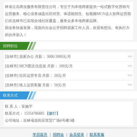
林省云岛商业服务有限责任公司，专注于为本地商家提供一站式数字化营销与
运营服务。核心业务涵盖社区经营、体适能招生、短视频MCN达人矩阵运营我
们在吉林市已实现全域社区覆盖，服务众多本地商家品牌。
因业务快速发展，现面向社会公开招聘居家工作人员，欢迎有想法、有执行力
的伙伴加入！
招聘职位
[吉林市] 居家办公 月薪： 3000-5000元/月
>>
[吉林市] MCN图文信息发 月薪： 100元/月
>>
[吉林市] 社区运营专员 月薪： 20元/月
>>
[吉林市] 线上运营客服 月薪： 50元/月
>>
联系方式
联 系 人：安施宇
联系方式： 15354786885
【拨打】
公司地址：吉林省昌邑区世贸广场6号楼1楼
学历提升
|
招聘会
|
会员登录
|
联系客服