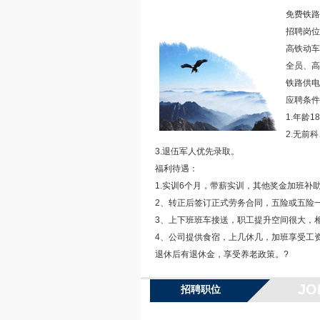
免费铁路
招聘岗位
高铁动车
全员、高
铁路供电
应聘条件
1.年龄
2.无前
3.退伍军人优先录取。
福利待遇：
1.实训6个月，带薪实训，其他奖金加班补
2、转正后签订正式劳务合同，五险或五险一金
3、上下班班车接送，职工提升空间很大，
4、公司提供食宿，上几休几，加班享受工
退休后有退休金，享受养老政策。?
JO
招聘职位