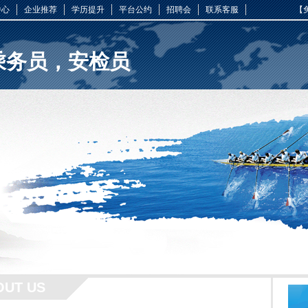
中心
企业推荐
学历提升
平台公约
招聘会
联系客服
【
乘务员，安检员
OUT US