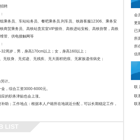
招聘
：
会员
组乘务员、车站站务员、餐吧乘务员.列车员、铁路客服12306、乘务安
更新
铁商贸乘务员、高铁站贵宾室VIP接待、高铁进站安检、高铁协警，高铁
已浏
维管、供电接触网等
所
：
所
18-32周岁，男，身高170cm以上；女，身高160以上；
信
科、无纹身、无劣迹、无残疾、无大面积疤痕、无家族遗传病史；
助另计。
联
，综合工资3000-6000元。
联
相应的职务津贴也会上涨。
资补助；工作地点：根据本人户籍所在地就近分配，可以长期稳定工作，
联
B LIST