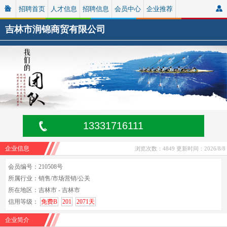
招聘首页
人才信息
招聘信息
会员中心
企业推荐
吉林市润锦商贸有限公司
13331716111
企业信息
浏览次数：4849
更新时间：2026/8/8
会员编号：210508号
所属行业：销售/市场营销/公关
所在地区：吉林市 - 吉林市
信用等级：
免费B
201
2071天
企业简介