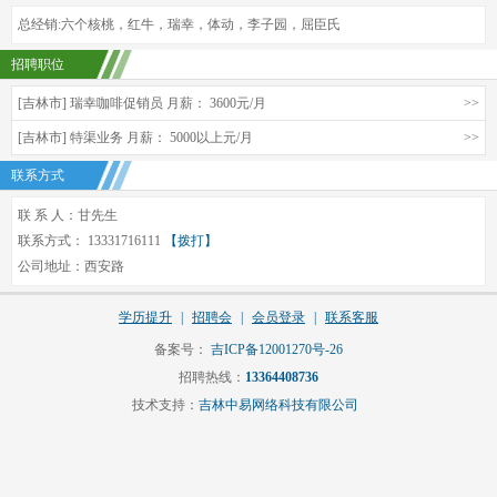
总经销:六个核桃，红牛，瑞幸，体动，李子园，屈臣氏
招聘职位
[吉林市] 瑞幸咖啡促销员 月薪： 3600元/月
>>
[吉林市] 特渠业务 月薪： 5000以上元/月
>>
联系方式
联 系 人：甘先生
联系方式： 13331716111
【拨打】
公司地址：西安路
学历提升
|
招聘会
|
会员登录
|
联系客服
备案号：
吉ICP备12001270号-26
招聘热线：
13364408736
技术支持：
吉林中易网络科技有限公司