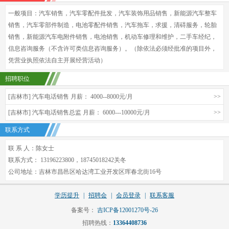
一般项目：汽车销售，汽车零配件批发，汽车装饰用品销售，新能源汽车整车
销售，汽车零部件制造，电池零配件销售，汽车拖车，求援，清碍服务，轮胎
销售，新能源汽车电附件销售，电池销售，机动车修理和维护，二手车经纪，
信息咨询服务（不含许可类信息咨询服务）。（除依法必须经批准的项目外，
凭营业执照依法自主开展经营活动）
招聘职位
[吉林市] 汽车电话销售 月薪： 4000--8000元/月
>>
[吉林市] 汽车电话销售总监 月薪： 6000---10000元/月
>>
联系方式
联 系 人：陈女士
联系方式： 13196223800，18745018242关冬
公司地址：吉林市昌邑区哈达湾工业开发区珲春北街16号
学历提升
|
招聘会
|
会员登录
|
联系客服
备案号：
吉ICP备12001270号-26
招聘热线：
13364408736