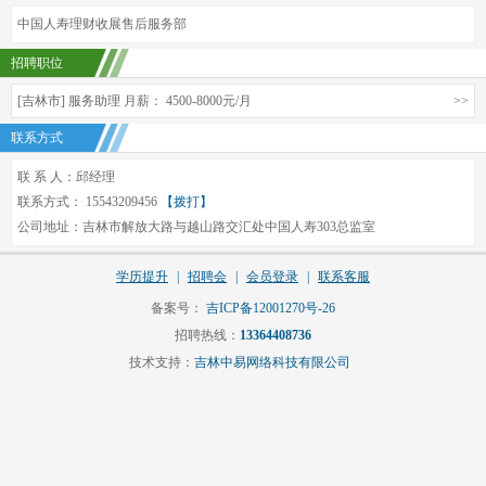
中国人寿理财收展售后服务部
招聘职位
[吉林市] 服务助理 月薪： 4500-8000元/月
>>
联系方式
联 系 人：邱经理
联系方式： 15543209456
【拨打】
公司地址：吉林市解放大路与越山路交汇处中国人寿303总监室
学历提升
|
招聘会
|
会员登录
|
联系客服
备案号：
吉ICP备12001270号-26
招聘热线：
13364408736
技术支持：
吉林中易网络科技有限公司