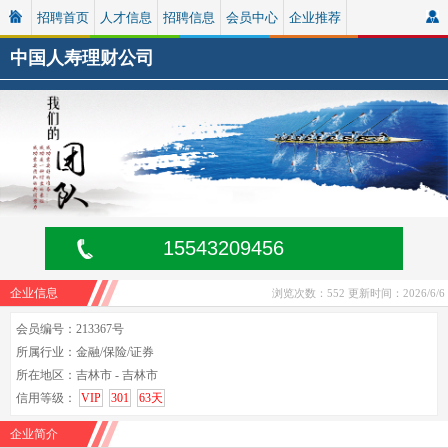
招聘首页
人才信息
招聘信息
会员中心
企业推荐
中国人寿理财公司
15543209456
企业信息
浏览次数：552
更新时间：2026/6/6
会员编号：213367号
所属行业：金融/保险/证券
所在地区：吉林市 - 吉林市
信用等级：
VIP
301
63天
企业简介