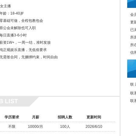
女主播
;年龄：18-40岁
会员
89;零基础可做，全程包教包会
更新
89;原公会未解除也可入职
已浏
9;每日直播3-6小时
所
89;薪资1W+，一周一结，准时发放
所
89;纯正规娱乐直播，无低俗要求
信
89;无需签合同，无捆绑约束，时间自由
联
联
B LIST
联
学历要求
月薪
招聘人数
更新时间
不限
10000/月
100人
2026/6/10