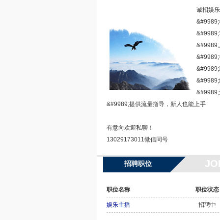
诚招娱乐
&#9989
&#99
&#99
&#998
&#99
&#99
&#99
&#9989;提供流量指导，新人也能上手
有意向欢迎私聊！
13029173011微信同号
JO
招聘职位
职位名称
职位状态
娱乐主播
招聘中