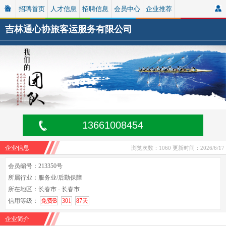
招聘首页
人才信息
招聘信息
会员中心
企业推荐
吉林通心协旅客运服务有限公司
13661008454
企业信息
浏览次数：1060
更新时间：2026/6/17
会员编号：213350号
所属行业：服务业/后勤保障
所在地区：长春市 - 长春市
信用等级：
免费B
301
87天
企业简介