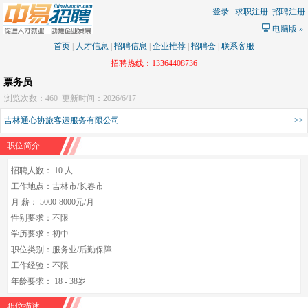
登录
求职注册
招聘注册
电脑版
»
首页
|
人才信息
|
招聘信息
|
企业推荐
|
招聘会
|
联系客服
招聘热线：13364408736
票务员
浏览次数：460
更新时间：2026/6/17
吉林通心协旅客运服务有限公司
>>
职位简介
招聘人数： 10 人
工作地点：吉林市/长春市
月 薪： 5000-8000元/月
性别要求：不限
学历要求：初中
职位类别：服务业/后勤保障
工作经验：不限
年龄要求： 18 - 38岁
职位描述