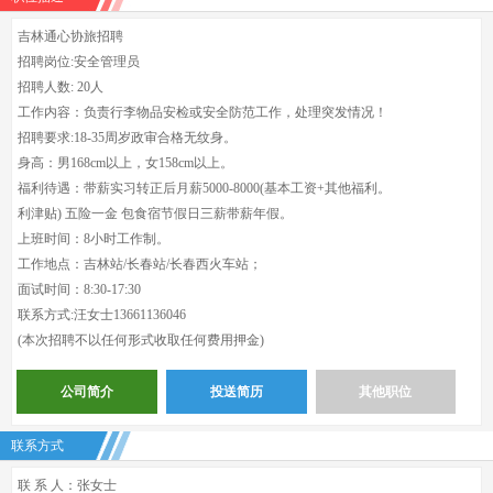
吉林通心协旅招聘
招聘岗位:安全管理员
招聘人数: 20人
工作内容：负责行李物品安检或安全防范工作，处理突发情况！
招聘要求:18-35周岁政审合格无纹身。
身高：男168cm以上，女158cm以上。
福利待遇：带薪实习转正后月薪5000-8000(基本工资+其他福利。
利津贴) 五险一金 包食宿节假日三薪带薪年假。
上班时间：8小时工作制。
工作地点：吉林站/长春站/长春西火车站；
面试时间：8:30-17:30
联系方式:汪女士13661136046
(本次招聘不以任何形式收取任何费用押金)
公司简介
投送简历
其他职位
联系方式
联 系 人：张女士