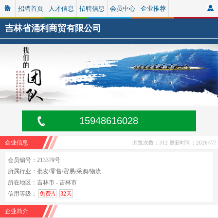
招聘首页
人才信息
招聘信息
会员中心
企业推荐
吉林省涌利商贸有限公司
15948616028
企业信息
浏览次数：312
更新时间：2026/7/7
会员编号：213379号
所属行业：批发/零售/贸易/采购/物流
所在地区：吉林市 - 吉林市
信用等级：
免费A
32天
企业简介