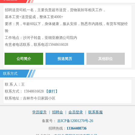
招聘送货司机一名，主要负责超市送货，货物装卸等相关工作，
基本工资+送货提成，整体工资4000+
要求：男，年龄60以下，身体健康，服从安排，熟悉市内路线，有货车驾驶经
验
工作地点：沙河子转盘，亚细亚糖酒公司院内
有意者电话联系，联系电话15948616028
公司简介
投送简历
其他职位
联系方式
联 系 人：王
联系方式： 15948616028
【拨打】
联系地址：吉林市今日家园小区
学历提升
|
招聘会
|
会员登录
|
联系客服
备案号：
吉ICP备12001270号-26
招聘热线：
13364408736