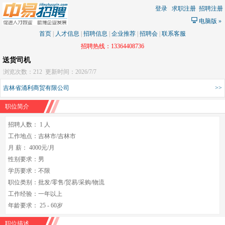
登录
求职注册
招聘注册
电脑版
»
首页
|
人才信息
|
招聘信息
|
企业推荐
|
招聘会
|
联系客服
招聘热线：13364408736
送货司机
浏览次数：212
更新时间：2026/7/7
吉林省涌利商贸有限公司
>>
职位简介
招聘人数： 1 人
工作地点：吉林市/吉林市
月 薪： 4000元/月
性别要求：男
学历要求：不限
职位类别：批发/零售/贸易/采购/物流
工作经验：一年以上
年龄要求： 25 - 60岁
职位描述