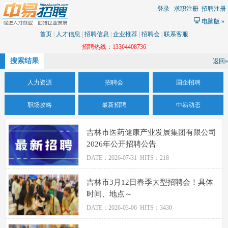
登录
求职注册
招聘注册
电脑版
»
首页
|
人才信息
|
招聘信息
|
企业推荐
|
招聘会
|
联系客服
招聘热线：13364408736
搜索结果
返回»
人力资源
招聘会
国企招聘
职场攻略
最新招聘
中易动态
吉林市医药健康产业发展集团有限公司
2026年公开招聘公告
DATE：2026-07-31 HITS：218
吉林市3月12日春季大型招聘会！具体
时间、地点～
DATE：2026-03-06 HITS：3430