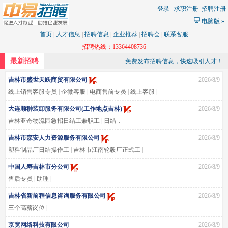
登录
求职注册
招聘注册
电脑版
»
首页
|
人才信息
|
招聘信息
|
企业推荐
|
招聘会
|
联系客服
招聘热线：13364408736
最新招聘
免费发布招聘信息，快速吸引人才！
吉林市盛世天跃商贸有限公司
2026/8/9
线上销售客服专员
|
企微客服
|
电商售前专员
|
线上客服
|
大连顺翀装卸服务有限公司(工作地点吉林)
2026/8/9
吉林亚奇物流园急招日结工兼职工
|
日结，
急招快递装卸日结工兼职工下班结账
|
吉林市森安人力资源服务有限公司
2026/8/9
塑料制品厂日结操作工
|
吉林市江南轮毂厂正式工
|
吉林市江南车灯厂日结长白岗
|
吉林市江南注塑厂日结坐岗
|
中国人寿吉林市分公司
2026/8/9
吉林市江南雪糕厂日结倒班岗
|
售后专员
|
助理
|
吉林省新前程信息咨询服务有限公司
2026/8/9
三个高薪岗位
|
京宽网络科技有限公司
2026/8/9