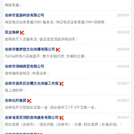
网络客服
|
吉林市蓝扬科技有限公司
2026/8/8
淘宝电话业务客服3500+服务员
|
淘宝电话业务客服3500+招销售
|
淘宝电话业务客服3500+经理
|
无淘宝电话业务客服3500+库管员
|
双达海鲜
2026/8/8
淘宝电话业务客服3500+会计
|
淘宝电话业务客服3500+操作工
|
急聘前厅人员服务员
|
饭店送货员提供电动车
|
淘宝电话业务客服3500+预算
|
淘宝电话业务客服3500+房地产
|
吉林市微梦想文化传播有限公司
2026/8/8
淘宝电话业务客服3500+库管
|
淘宝电话业务客服3500+人事
|
TikTok跨境小店操盘手
|
蟹卡全国代理
|
专兼职主播
|
淘宝电话业务客服3500+文员
|
淘宝电话业务客服3500+业务
|
淘宝电话业务客服3500+出纳
|
淘宝电话业务客服3500+客服
|
吉林市润锦商贸有限公司
2026/8/8
淘宝电话业务客服3500+平面设计
|
淘宝电话业务客服3500+招普工
|
瑞幸咖啡促销员
|
特渠业务
|
吉林市昌邑区杉耀文化传媒工作室
2026/8/7
线上倾听师
|
吉林化纤集团
2026/8/7
吉林化纤大型国企五险一金
|
国企操作工5千-8千五险一金
|
吉林化纤集团国企操作工
|
大型国企操作工五险一金
|
吉林省居安消防咨询服务有限公司
2026/8/7
吉林国企操作工五险一金供吃住5-8千
|
招生老师（吉林市）
|
招生内勤（吉林市）
|
主播
|
招生老师（长春区域）
|