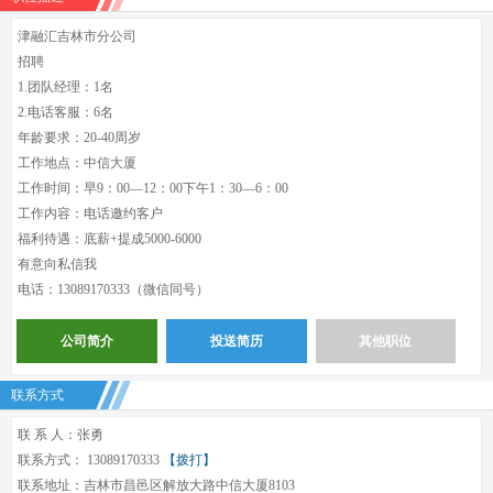
津融汇吉林市分公司
招聘
1.团队经理：1名
2.电话客服：6名
年龄要求：20-40周岁
工作地点：中信大厦
工作时间：早9：00—12：00下午1：30—6：00
工作内容：电话邀约客户
福利待遇：底薪+提成5000-6000
有意向私信我
电话：13089170333（微信同号）
公司简介
投送简历
其他职位
联系方式
联 系 人：张勇
联系方式： 13089170333
【拨打】
联系地址：吉林市昌邑区解放大路中信大厦8103