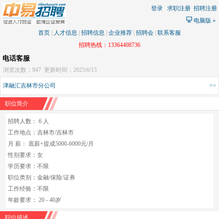
登录
求职注册
招聘注册
电脑版
»
首页
|
人才信息
|
招聘信息
|
企业推荐
|
招聘会
|
联系客服
招聘热线：13364408736
电话客服
浏览次数：947
更新时间：2025/6/15
津融汇吉林市分公司
>>
职位简介
招聘人数： 6 人
工作地点：吉林市/吉林市
月 薪： 底薪+提成5000-6000元/月
性别要求：女
学历要求：不限
职位类别：金融/保险/证券
工作经验：不限
年龄要求： 20 - 40岁
职位描述