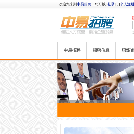
欢迎您来到
中易招聘
，您可以 [
登录
]，[
个人注
中易招聘
招聘信息
职场