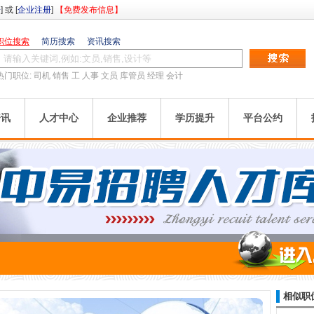
册
] 或 [
企业注册
]
【免费发布信息】
职位搜索
简历搜索
资讯搜索
热门职位:
司机
销售
工
人事
文员
库管员
经理
会计
资讯
人才中心
企业推荐
学历提升
平台公约
相似职