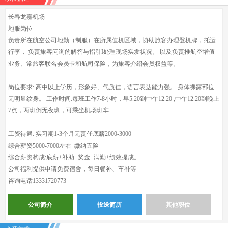
长春龙嘉机场
地服岗位
负责所在航空公司地勤（制服）在所属值机区域，协助旅客办理登机牌，托运
行李， 负责旅客问询的解答与指引I处理现场实发状况。 以及负责推航空增值
业务、常旅客联名会员卡和航司保险，为旅客介绍会员权益等。
岗位要求: 高中以上学历，形象好、气质佳，语言表达能力强。 身体裸露部位
无明显纹身。 工作时间:每班工作7-8小时，早5.20到中午12.20 ,中午12.20到晚上
7点，两班倒无夜班，可乘坐机场班车
工资待遇: 实习期1-3个月无责任底薪2000-3000
综合薪资5000-7000左右 缴纳五险
综合薪资构成:底薪+补助+奖金+满勤+绩效提成。
公司福利提供申请免费宿舍，每日餐补、车补等
咨询电话13331720773
公司简介
投送简历
其他职位