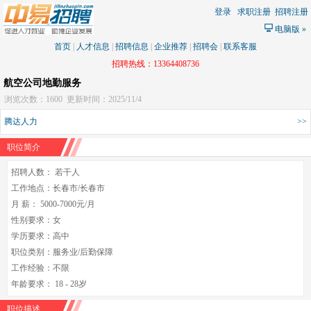
登录
求职注册
招聘注册
电脑版
»
首页
|
人才信息
|
招聘信息
|
企业推荐
|
招聘会
|
联系客服
招聘热线：13364408736
航空公司地勤服务
浏览次数：1600
更新时间：2025/11/4
腾达人力
>>
职位简介
招聘人数： 若干人
工作地点：长春市/长春市
月 薪： 5000-7000元/月
性别要求：女
学历要求：高中
职位类别：服务业/后勤保障
工作经验：不限
年龄要求： 18 - 28岁
职位描述