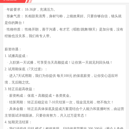
· 年龄要求： 18-36岁，充满活力。
· 形象气质： 长相甜美清秀，身材匀称，上镜效果好。只要你够自信，镜头就
是你的舞台！
· 性格特质： 性格开朗，善于沟通，有才艺（唱歌/跳舞/聊天）是加分项，没有
经验也没关系，我们有专人带。
薪资待遇：
1. 试播高提成：
· 入职第一天试播，可享受当天高额提成！让你第一天就见到回头钱！
2. 试用期保底（7天过渡）：
· 进入7天试用期，我们为你提供 每天100元 的保底薪资，让你安心适应环
境，无后顾之忧。
3. 转正后超高收益：
· 薪资构成： 保底 + 高额提成 + 各类奖金。
· 结算周期： 转正后稳定在 7-10天结算一次，现金流充裕，绝不拖欠！
· 具体金额： 转正后具体保底及提成方案需结合个人能力和直播时长，由运营
主管面试详细面谈。只要你肯努力，月入过万是常态！
4. 短期灵活结算：
· 我们还提供 日结 模式！根据表现，日结保底范围在 200-500元（视个人条件