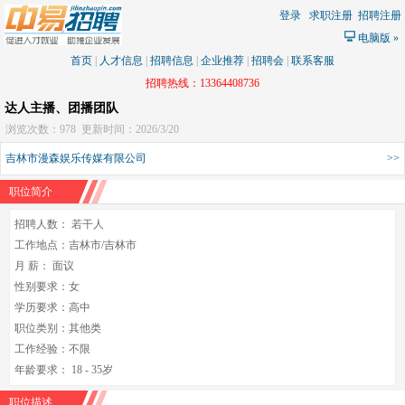
登录
求职注册
招聘注册
电脑版
»
首页
|
人才信息
|
招聘信息
|
企业推荐
|
招聘会
|
联系客服
招聘热线：13364408736
达人主播、团播团队
浏览次数：978
更新时间：2026/3/20
吉林市漫森娱乐传媒有限公司
>>
职位简介
招聘人数： 若干人
工作地点：吉林市/吉林市
月 薪： 面议
性别要求：女
学历要求：高中
职位类别：其他类
工作经验：不限
年龄要求： 18 - 35岁
职位描述