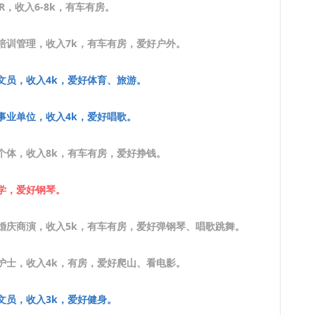
R，收入6-8k，有车有房。
，培训管理，收入7k，有车有房，爱好户外。
，文员，收入4k，爱好体育、旅游。
，事业单位，收入4k，爱好唱歌。
，个体，收入8k，有车有房，爱好挣钱。
大学，爱好钢琴。
，婚庆商演，收入5k，有车有房，爱好弹钢琴、唱歌跳舞。
，护士，收入4k，有房，爱好爬山、看电影。
文员，收入3k，爱好健身。