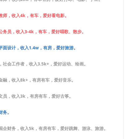
，教师，收入4k，有车，爱好看电影。
公务员，收入3-4k，有车，爱好唱歌、散步。
平面设计，收入1.4w，有房，爱好旅游。
，社会工作者，收入3.5k+，爱好运动、绘画。
金融，收入8k+，有房有车，爱
好
音乐。
，文员，收入3k，有房有车，爱好古筝。
财务。
，国企财务，收入5k，有房有车，爱好跳舞、游泳、旅游。