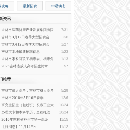
场攻略
最新招聘
中易动态
新资讯
吉林市医药健康产业发展集团有限
7/31
吉林市3月12日春季大型招聘会
3/6
吉林市3月12日春季大型招聘会
1/27
吉林市本地最新招聘信息
1/23
吉林市家长替孩子相亲会、相亲角
1/13
2025吉林省成人高考招生简章
7/7
门推荐
吉林市成人高考，吉林市成人高考
5/29
吉林市2018年3月16日春季
12/6
研究生招生（包过班）长春工业大
10/24
办理大专和本科学历，全程托管！
10/24
2016年吉林省舒兰市第一高级
11/15
【好消息】11月14日<
11/12