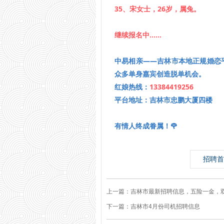
35、宋女士，26岁，属兔。
继续报名中……
中易相亲
——吉林市本地正规婚恋
众多单身嘉宾创造脱单机会。
红娘热线：
13384419256
平台地址：吉林市忠鹏大厦四楼
有情人终成眷属！🌹
招聘首
上一篇：
吉林市最新招聘信息，五险一金，
下一篇：
吉林市4月份司机招聘信息