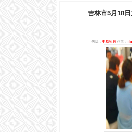
吉林市5月18
来源：
中易招聘
作者：
ji