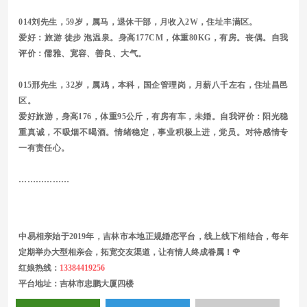
014刘先生，59岁，属马，退休干部，月收入2W，
住址丰满区。
爱好：旅游 徒步 泡温泉。身高177CM，体重80KG，有房。丧偶。自我
评价：儒雅、宽容、善良、大气。
015邢先生，32岁，属鸡，本科，国企管理岗，月薪八千左右，住址昌邑
区。
爱好旅游，身高176，体重95公斤，有房有车，未婚。自我评价：阳光稳
重真诚，不吸烟不喝酒。情绪稳定，事业积极上进，党员。对待感情专
一有责任心。
188
………………
中易相亲始于2019年，
吉林市本地正规婚恋平台，线上线下相结合，每年
定期举办大型相亲会，拓宽交友渠道，让有情人终成眷属！🌹
红娘热线：
13384419256
平台地址：吉林市忠鹏大厦四楼