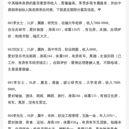
中高端单身群的嘉宾素质和收入，普遍偏高。享受多项专属服务，并由中
易相亲创始人陈老师亲自对接。下面是近期部分嘉宾信息。🌹
001李女士，32岁，属猴，研究生，在编大学老师 ，收入7000-9000。
住址吉林市，爱好旅游 ，身高163，体重116斤 ，有住房。未婚。
自我评
价：热情开朗，端庄大方。
002刘女士，55岁，属狗，高中学历，职业档案，收入4000。
爱好音乐书法画画，身高164，体重108，有房有车。离婚，女孩归我（已
工作、有房有车经济独立）。
自我评价：通情达理善解人意。不限地域，
主要是看眼缘。
003李女士，36岁，属龙，满族，硕士研究生，大学老师，收入7000-
8000。
爱好瑜伽、游泳、画画、舞蹈、旅行。身高166，体重135，有独立住房，
有车。离异，没有生育过。
004李先生，39岁，属牛，本科，职业工程管理，五险一金，年入10W+。
爱好旅游、美食、运动。身高188，体重95Kg，有房有车无贷款。短婚未