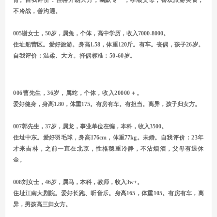
育。
自我评价：性格开朗大方，幽默专一，孝顺父母，喜欢旅游美食，
不冷战，善沟通。
005谢女士，50岁，属兔，个体，高中学历，收入7000-8000。
住址船营区。爱好旅游。身高1.58，体重120斤。有车。丧偶，孩子26岁。
自我评价：温柔、大方。择偶标准：50-60岁。
006
曹先生，36岁，属蛇，个体，收入20000＋。
爱好健身，身高1.80，体重175。有房有车。有担当。离异，孩子归女方。
007郭先生，37岁，属龙，事业单位在编，本科，收入3500。
住址中东。爱好羽毛球，身高176cm，体重77kg。未婚。
自我评价：23年
才来吉林，之前一直在北京，性格稳重冷静，不沾烟酒，父母有退休
金。
008刘女士，46岁，属马，本科，教师，收入3w+。
住址江南大剧院。爱好长跑、听音乐。身高165，体重105。有房有车，离
异，男孩高三归女方。