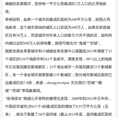
城镇的发展模式，坚持每一平方公里建成区1万人口的占用地标
准。
举例说明，如果一个城市的建成区面积为100平方公里，按照占用
地标准，这个城市容纳的城区人口应该为100万人，如果目前该城
区仅有50万人，而该城市对外来人口的吸引力并不强的话，短时间
内难以达到100万人的容纳量，就很可能沦为“鬼城”“空城”。
国家发展改革委城市和小城镇改革发展中心课题组2013年调查了12
个省区的156个地级市和161个县级市。调查发现，90%以上的地级
市正在规划建设新城新区；12个省会城市一共规划建设55个新城新
区，有一个省会城市就要新建13个新城区；部分城市新城总面积已
达建成区的7.8倍，
来源：zhongyiweipin 关注我们
“空城”“睡
城”“死城”等现象频现。
“标准排名”根据公开资料的整理也发现，2008年到2012年五年间，
中国设市城市(共657个)的建成区面积增加了0.97万平方公里（见
表），相当于新建了50个温州城（截止2012年底，温州建成区面积