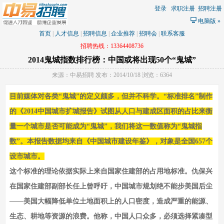
登录
求职注册
招聘注册
电脑版
»
首页
|
人才信息
|
招聘信息
|
企业推荐
|
招聘会
|
联系客服
招聘热线：13364408736
2014鬼城指数排行榜：中国或将出现50个“鬼城”
来源：中易招聘 发布：2014/10/18 浏览：6364
目前媒体对各类“鬼城”的定义颇多，但并不科学。“标准排名”制作
的《2014中国城市扩城报告》试图从人口与建成区面积的占比来衡
量一个城市是否可能成为“鬼城”，我们将这一数值称为“鬼城指
数”。本报告数据均来自《中国城市建设年鉴》，对象是全国657个
设市城市。
这个标准的理论依据实际上来自国家住建部的占用地标准。仇保兴
在国家住建部副部长任上曾呼吁，中国城市规划绝不能步美国后尘
——美国大幅降低单位土地面积上的人口密度，造成严重的能源、
生态、耕地等资源的浪费。他称，中国人口众多，必须选择紧凑型