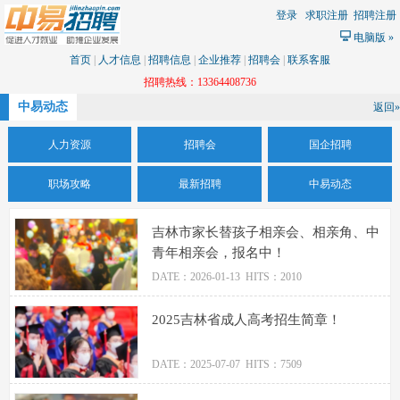
登录
求职注册
招聘注册
电脑版
»
首页
|
人才信息
|
招聘信息
|
企业推荐
|
招聘会
|
联系客服
招聘热线：13364408736
中易动态
返回»
人力资源
招聘会
国企招聘
职场攻略
最新招聘
中易动态
吉林市家长替孩子相亲会、相亲角、中
青年相亲会，报名中！
DATE：2026-01-13 HITS：2010
2025吉林省成人高考招生简章！
DATE：2025-07-07 HITS：7509