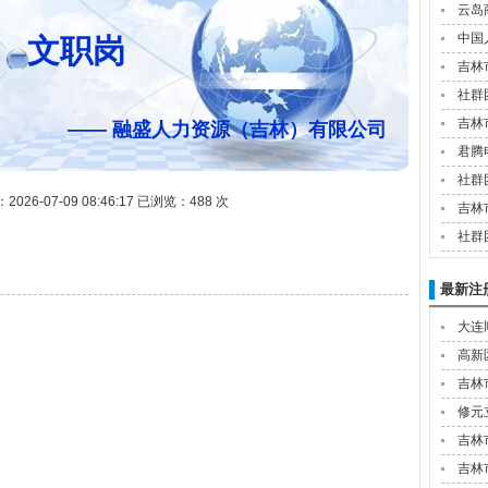
云岛
中国
文职岗
吉林
社群
吉林
—— 融盛人力资源（吉林）有限公司
君腾
社群
26-07-09 08:46:17 已浏览：488 次
吉林
社群
最新注
大连
高新
吉林
修元
吉林
吉林