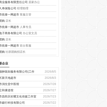
商业服务有限责任公司
居家办公
人寿保险公司
经理助理
市统泰一网超市
客服主管
团购
店长
市统泰一网超市
人事专员
电子商务有限公司
办公室文员
团购
店长
市统泰一网超市
前台客服
团购
社群团购招店长
册企业
顺翀装卸服务有限公司(工作
2026/8/5
区新天地超市
2026/8/3
市润生堂中医馆
2026/7/28
立和康道馆
2026/7/27
市昌邑区杉耀文化传媒工作室
2026/7/23
市砺行科技有限公司
2026/7/22