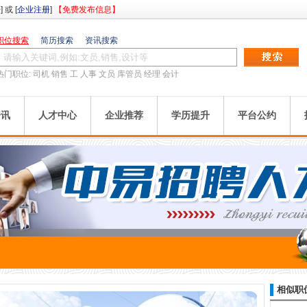
册
] 或 [
企业注册
]
【免费发布信息】
职位搜索
简历搜索
资讯搜索
热门职位:
司机
销售
工
人事
文员
库管员
经理
会计
资讯
人才中心
企业推荐
学历提升
平台公约
相似职