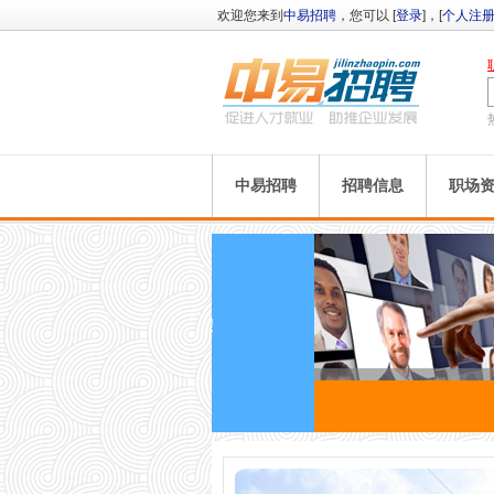
欢迎您来到
中易招聘
，您可以 [
登录
]，[
个人注
中易招聘
招聘信息
职场