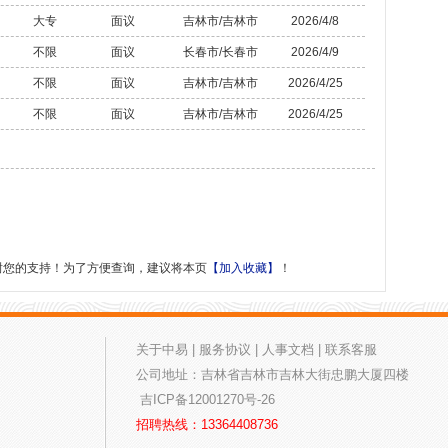
大专
面议
吉林市/吉林市
2026/4/8
不限
面议
长春市/长春市
2026/4/9
不限
面议
吉林市/吉林市
2026/4/25
不限
面议
吉林市/吉林市
2026/4/25
谢您的支持！为了方便查询，建议将本页
【加入收藏】
！
关于中易
|
服务协议
|
人事文档
|
联系客服
公司地址：吉林省吉林市吉林大街忠鹏大厦四楼
吉ICP备12001270号-26
招聘热线：13364408736