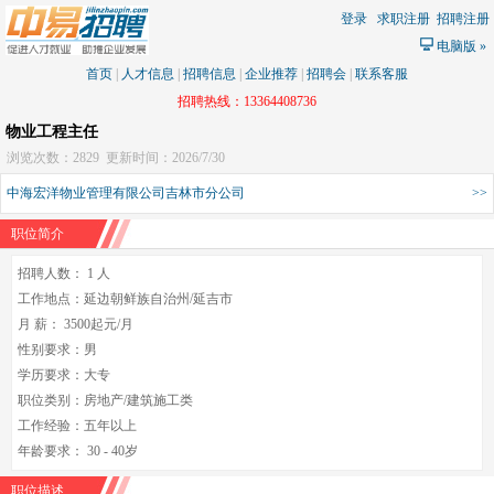
登录
求职注册
招聘注册
电脑版
»
首页
|
人才信息
|
招聘信息
|
企业推荐
|
招聘会
|
联系客服
招聘热线：13364408736
物业工程主任
浏览次数：2829
更新时间：2026/7/30
中海宏洋物业管理有限公司吉林市分公司
>>
职位简介
招聘人数： 1 人
工作地点：延边朝鲜族自治州/延吉市
月 薪： 3500起元/月
性别要求：男
学历要求：大专
职位类别：房地产/建筑施工类
工作经验：五年以上
年龄要求： 30 - 40岁
职位描述