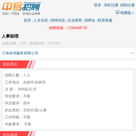
登录
求职注册
招聘注册
电脑版
»
首页
|
人才信息
|
招聘信息
|
企业推荐
|
招聘会
|
联系客服
招聘热线：13364408736
人事助理
浏览次数：1555
更新时间：2023/9/5
兰海咨询服务有限公司
>>
职位简介
招聘人数： 5 人
工作地点：吉林市/吉林市
月 薪： 2000起元/月
性别要求：不限
学历要求：高中
职位类别：文职/行政/人事
工作经验：不限
年龄要求： 不限
职位描述