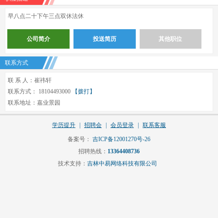
早八点二十下午三点双休法休
公司简介
投送简历
其他职位
联系方式
联 系 人：崔祎轩
联系方式： 18104493000
【拨打】
联系地址：嘉业景园
学历提升
|
招聘会
|
会员登录
|
联系客服
备案号：
吉ICP备12001270号-26
招聘热线：
13364408736
技术支持：
吉林中易网络科技有限公司