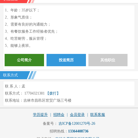
1、年龄：35岁以下；
2、形象气质佳；
2、需要有良好的沟通能力；
3、有餐饮服务工作经验者优先；
4、吃苦耐劳，服从管理；
5、能够上夜班。
公司简介
投送简历
其他职位
联系方式
联 系 人：孟
联系方式： 17704321381
【拨打】
联系地址：吉林市昌邑区世贸广场三号楼
学历提升
|
招聘会
|
会员登录
|
联系客服
备案号：
吉ICP备12001270号-26
招聘热线：
13364408736