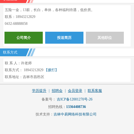
五险一金，13薪，长白，单休，各种福利待遇，低价房。
联系：18943212829
0432-68888058
公司简介
投送简历
其他职位
联系方式
联 系 人：许老师
联系方式： 18943212829
【拨打】
联系地址：吉林市昌邑区
学历提升
|
招聘会
|
会员登录
|
联系客服
备案号：
吉ICP备12001270号-26
招聘热线：
13364408736
技术支持：
吉林中易网络科技有限公司