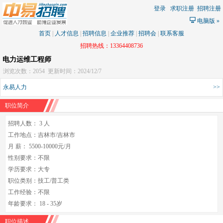
登录
求职注册
招聘注册
电脑版
»
首页
|
人才信息
|
招聘信息
|
企业推荐
|
招聘会
|
联系客服
招聘热线：13364408736
电力运维工程师
浏览次数：2054
更新时间：2024/12/7
永易人力
>>
职位简介
招聘人数： 3 人
工作地点：吉林市/吉林市
月 薪： 5500-10000元/月
性别要求：不限
学历要求：大专
职位类别：技工/普工类
工作经验：不限
年龄要求： 18 - 35岁
职位描述