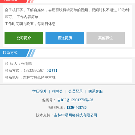
会手机打字，了解自媒体，会用剪映剪辑简单的视频，视频时长不超过 10 秒钟
即可。 工作内容简单。
工作时间朝九晚五，每周日休息
公司简介
投送简历
其他职位
联系方式
联 系 人：张雨晴
联系方式： 17833370567
【拨打】
联系地址：吉林市昌邑区中京城
学历提升
|
招聘会
|
会员登录
|
联系客服
备案号：
吉ICP备12001270号-26
招聘热线：
13364408736
技术支持：
吉林中易网络科技有限公司