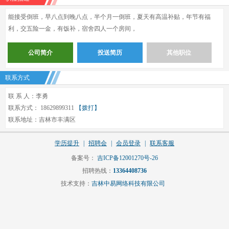
能接受倒班，早八点到晚八点，半个月一倒班，夏天有高温补贴，年节有福
利，交五险一金，有饭补，宿舍四人一个房间，
公司简介
投送简历
其他职位
联系方式
联 系 人：李勇
联系方式： 18629899311
【拨打】
联系地址：吉林市丰满区
学历提升
|
招聘会
|
会员登录
|
联系客服
备案号：
吉ICP备12001270号-26
招聘热线：
13364408736
技术支持：
吉林中易网络科技有限公司