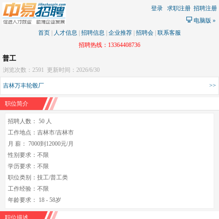
登录
求职注册
招聘注册
电脑版
»
首页
|
人才信息
|
招聘信息
|
企业推荐
|
招聘会
|
联系客服
招聘热线：13364408736
普工
浏览次数：2591
更新时间：2026/6/30
吉林万丰轮毂厂
>>
职位简介
招聘人数： 50 人
工作地点：吉林市/吉林市
月 薪： 7000到12000元/月
性别要求：不限
学历要求：不限
职位类别：技工/普工类
工作经验：不限
年龄要求： 18 - 58岁
职位描述