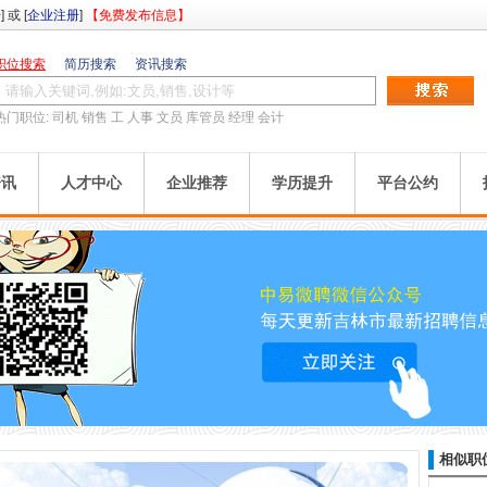
册
] 或 [
企业注册
]
【免费发布信息】
职位搜索
简历搜索
资讯搜索
热门职位:
司机
销售
工
人事
文员
库管员
经理
会计
资讯
人才中心
企业推荐
学历提升
平台公约
相似职