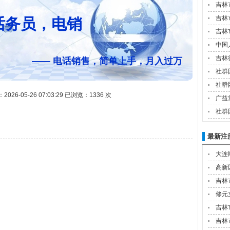
吉林
吉林
话务员，电销
吉林
中国
吉林
—— 电话销售，简单上手，月入过万
社群
社群
26-05-26 07:03:29 已浏览：1336 次
广益
社群
最新注
大连
高新
吉林
修元
吉林
吉林