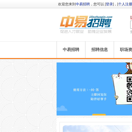
欢迎您来到
中易招聘
，您可以 [
登录
]，[
个人注
中易招聘
招聘信息
职场