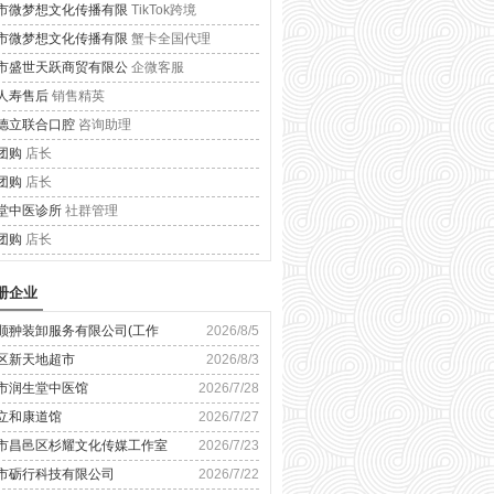
市微梦想文化传播有限
TikTok跨境
市微梦想文化传播有限
蟹卡全国代理
市盛世天跃商贸有限公
企微客服
人寿售后
销售精英
德立联合口腔
咨询助理
团购
店长
团购
店长
堂中医诊所
社群管理
团购
店长
册企业
顺翀装卸服务有限公司(工作
2026/8/5
区新天地超市
2026/8/3
市润生堂中医馆
2026/7/28
立和康道馆
2026/7/27
市昌邑区杉耀文化传媒工作室
2026/7/23
市砺行科技有限公司
2026/7/22