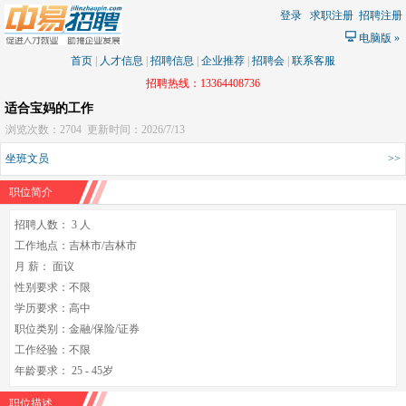
登录
求职注册
招聘注册
电脑版
»
首页
|
人才信息
|
招聘信息
|
企业推荐
|
招聘会
|
联系客服
招聘热线：13364408736
适合宝妈的工作
浏览次数：2704
更新时间：2026/7/13
坐班文员
>>
职位简介
招聘人数： 3 人
工作地点：吉林市/吉林市
月 薪： 面议
性别要求：不限
学历要求：高中
职位类别：金融/保险/证券
工作经验：不限
年龄要求： 25 - 45岁
职位描述