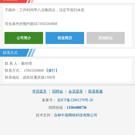
不跑外，工作时间早八点晚四点，法定节假日休息
符合条件的预约面试15943204868
公司简介
投送简历
其他职位
联系方式
联 系 人：蔡经理
联系方式： 15943204868
【拨打】
联系地址：昌邑区重庆路1398号
学历提升
|
招聘会
|
会员登录
|
联系客服
备案号：
吉ICP备12001270号-26
招聘热线：
13364408736
技术支持：
吉林中易网络科技有限公司