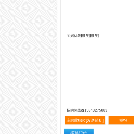
宝妈优先[微笑][微笑]
招聘热线☎️15843275883
招聘职位