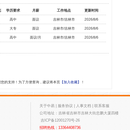
态
学历要求
月薪
工作地点
更新时间
高中
面议
吉林市/吉林市
2026/8/6
大专
面议
吉林市/吉林市
2026/8/6
高中
面议/月
吉林市/吉林市
2026/8/6
谢您的支持！为了方便查询，建议将本页
【加入收藏】
！
关于中易
|
服务协议
|
人事文档
|
联系客服
公司地址：吉林省吉林市吉林大街忠鹏大厦四楼
吉ICP备12001270号-26
招聘热线：13364408736