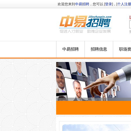
欢迎您来到
中易招聘
，您可以 [
登录
]，[
个人注
中易招聘
招聘信息
职场