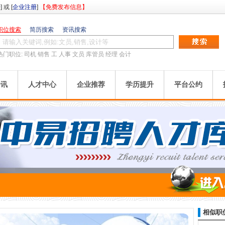
册
] 或 [
企业注册
]
【免费发布信息】
职位搜索
简历搜索
资讯搜索
热门职位:
司机
销售
工
人事
文员
库管员
经理
会计
资讯
人才中心
企业推荐
学历提升
平台公约
相似职