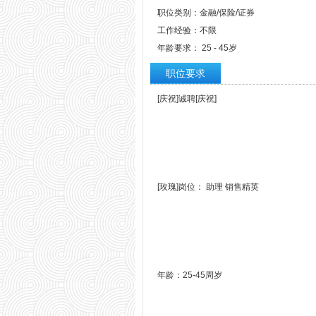
职位类别：金融/保险/证券
工作经验：不限
年龄要求： 25 - 45岁
职位要求
[庆祝]诚聘[庆祝]
[玫瑰]岗位： 助理 销售精英
年龄：25-45周岁