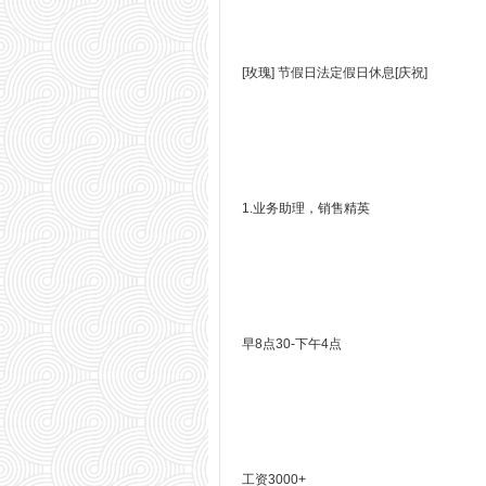
[玫瑰] 节假日法定假日休息[庆祝]
1.业务助理，销售精英
早8点30-下午4点
工资3000+