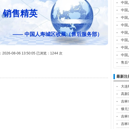
中国
中国
销售精英
中国
中国
中国
—— 中国人寿城区收展（售后服务部）
中国
中国
26-08-06 13:50:05 已浏览：1244 次
中国
售后
最新注
大连
高新
吉林
修元
吉林
吉林