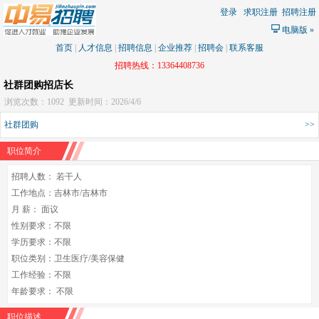
登录
求职注册
招聘注册
电脑版
»
首页
|
人才信息
|
招聘信息
|
企业推荐
|
招聘会
|
联系客服
招聘热线：13364408736
社群团购招店长
浏览次数：1092
更新时间：2026/4/6
社群团购
>>
职位简介
招聘人数： 若干人
工作地点：吉林市/吉林市
月 薪： 面议
性别要求：不限
学历要求：不限
职位类别：卫生医疗/美容保健
工作经验：不限
年龄要求： 不限
职位描述