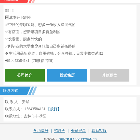
‼️‼️‼️‼️
0️⃣成本开启副业
✅️带娃的专职宝妈、想多一份收入攒底气的
✅️有店面，想新增项目多份盈利的
✅️发发圈、赚点外快的
✅️刚毕业的大学生🧑‍🎓想给自己多铺条路的
🍀生活用品新赛道，自用省钱，分享挣钱，日常变收益💰 💵
📲15643584131（加微信咨询）
公司简介
投送简历
其他职位
联系方式
联 系 人：安然
联系方式： 15643584131
【拨打】
联系地址：吉林市丰满区
学历提升
|
招聘会
|
会员登录
|
联系客服
备案号：
吉ICP备12001270号-26