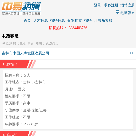
登录
求职注册
招聘注册
电脑版
»
首页
|
人才信息
|
招聘信息
|
企业推荐
|
招聘会
|
联系客服
招聘热线：13364408736
电话客服
浏览次数：861
更新时间：2026/1/5
吉林市中国人寿城区收展公司
>>
职位简介
招聘人数： 5 人
工作地点：吉林市/吉林市
月 薪： 面议
性别要求：不限
学历要求：高中
职位类别：金融/保险/证券
工作经验：不限
年龄要求： 25 - 45岁
职位描述