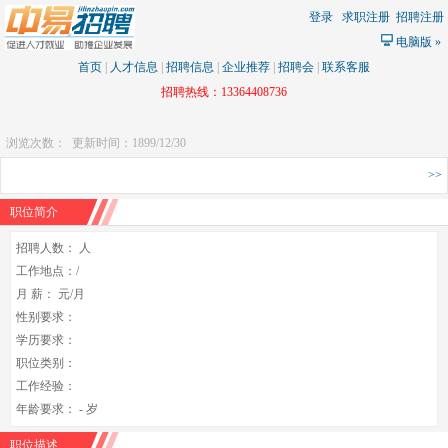
登录
求职注册
招聘注册
电脑版
»
首页
|
人才信息
|
招聘信息
|
企业推荐
|
招聘会
|
联系客服
招聘热线：13364408736
浏览次数：
更新时间：1899/12/30
>>
职位简介
招聘人数： 人
工作地点：/
月 薪： 元/月
性别要求：
学历要求：
职位类别：
工作经验：
年龄要求： - 岁
职位描述