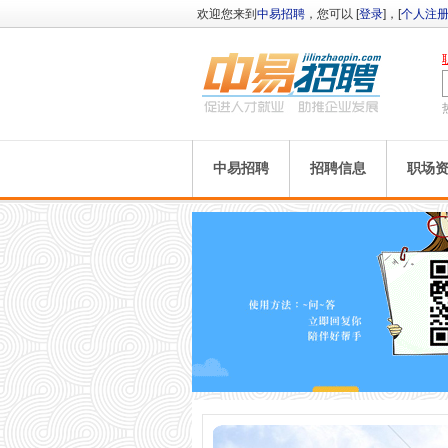
欢迎您来到
中易招聘
，您可以 [
登录
]，[
个人注
中易招聘
招聘信息
职场