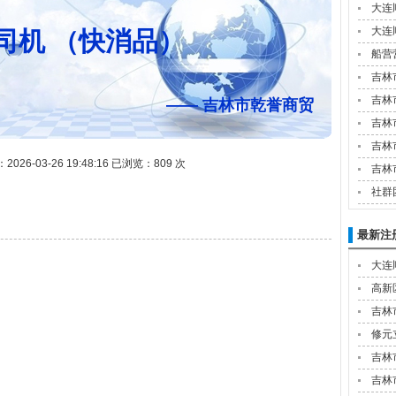
大连
大连
司机 （快消品）
船营
吉林
吉林
—— 吉林市乾誉商贸
吉林
吉林
26-03-26 19:48:16 已浏览：809 次
吉林
社群
最新注
大连
高新
吉林
修元
吉林
吉林