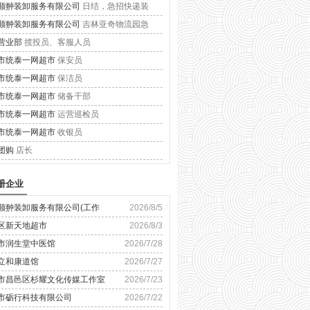
顺翀装卸服务有限公司
日结，急招快递装
顺翀装卸服务有限公司
吉林亚奇物流园急
营业部
揽投员、客服人员
市统泰一网超市
保安员
市统泰一网超市
保洁员
市统泰一网超市
储备干部
市统泰一网超市
运营巡检员
市统泰一网超市
收银员
团购
店长
册企业
顺翀装卸服务有限公司(工作
2026/8/5
区新天地超市
2026/8/3
市润生堂中医馆
2026/7/28
立和康道馆
2026/7/27
市昌邑区杉耀文化传媒工作室
2026/7/23
市砺行科技有限公司
2026/7/22