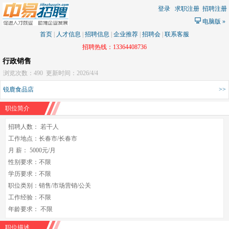
登录
求职注册
招聘注册
电脑版
»
首页
|
人才信息
|
招聘信息
|
企业推荐
|
招聘会
|
联系客服
招聘热线：13364408736
行政销售
浏览次数：490
更新时间：2026/4/4
锐鹿食品店
>>
职位简介
招聘人数： 若干人
工作地点：长春市/长春市
月 薪： 5000元/月
性别要求：不限
学历要求：不限
职位类别：销售/市场营销/公关
工作经验：不限
年龄要求： 不限
职位描述