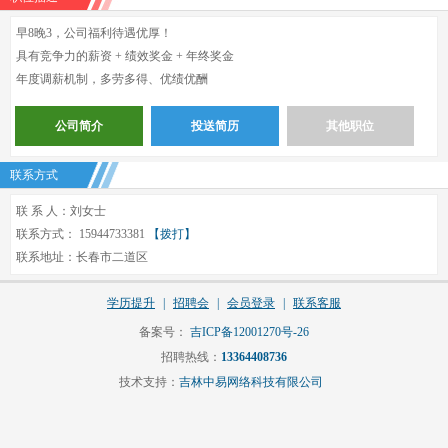
早8晚3，公司福利待遇优厚！
具有竞争力的薪资 + 绩效奖金 + 年终奖金
年度调薪机制，多劳多得、优绩优酬
公司简介
投送简历
其他职位
联系方式
联 系 人：刘女士
联系方式： 15944733381
【拨打】
联系地址：长春市二道区
学历提升
|
招聘会
|
会员登录
|
联系客服
备案号：
吉ICP备12001270号-26
招聘热线：
13364408736
技术支持：
吉林中易网络科技有限公司