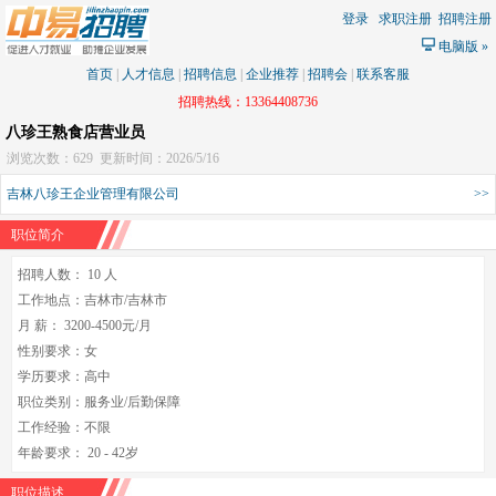
登录
求职注册
招聘注册
电脑版
»
首页
|
人才信息
|
招聘信息
|
企业推荐
|
招聘会
|
联系客服
招聘热线：13364408736
八珍王熟食店营业员
浏览次数：629
更新时间：2026/5/16
吉林八珍王企业管理有限公司
>>
职位简介
招聘人数： 10 人
工作地点：吉林市/吉林市
月 薪： 3200-4500元/月
性别要求：女
学历要求：高中
职位类别：服务业/后勤保障
工作经验：不限
年龄要求： 20 - 42岁
职位描述