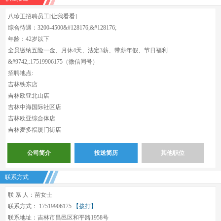
八珍王招聘员工[让我看看]
综合待遇：3200-4500&#128176;&#128176;
年龄：42岁以下
全员缴纳五险一金、月休4天、法定3薪、带薪年假、节日福利
&#9742;:17519906175（微信同号）
招聘地点:
吉林铁东店
吉林欧亚北山店
吉林中海国际社区店
吉林欧亚综合体店
吉林麦多福厦门街店
公司简介
投送简历
其他职位
联系方式
联 系 人：苗女士
联系方式： 17519906175
【拨打】
联系地址：吉林市昌邑区和平路1958号