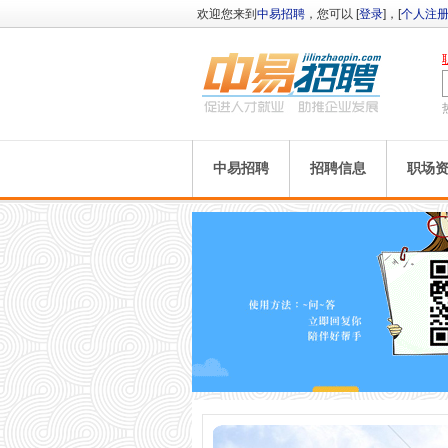
欢迎您来到
中易招聘
，您可以 [
登录
]，[
个人注
中易招聘
招聘信息
职场