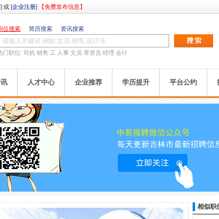
册
] 或 [
企业注册
]
【免费发布信息】
职位搜索
简历搜索
资讯搜索
热门职位:
司机
销售
工
人事
文员
库管员
经理
会计
资讯
人才中心
企业推荐
学历提升
平台公约
相似职