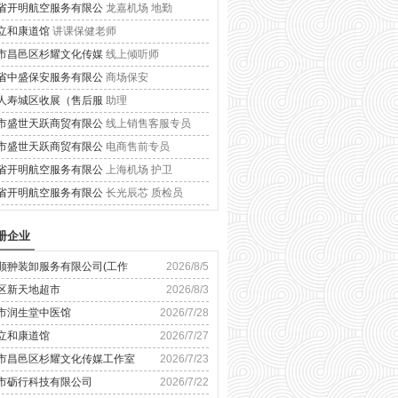
省开明航空服务有限公
龙嘉机场 地勤
立和康道馆
讲课保健老师
市昌邑区杉耀文化传媒
线上倾听师
省中盛保安服务有限公
商场保安
人寿城区收展（售后服
助理
市盛世天跃商贸有限公
线上销售客服专员
市盛世天跃商贸有限公
电商售前专员
省开明航空服务有限公
上海机场 护卫
省开明航空服务有限公
长光辰芯 质检员
册企业
顺翀装卸服务有限公司(工作
2026/8/5
区新天地超市
2026/8/3
市润生堂中医馆
2026/7/28
立和康道馆
2026/7/27
市昌邑区杉耀文化传媒工作室
2026/7/23
市砺行科技有限公司
2026/7/22