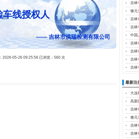
吉林
修元
检车线授权人
吉林
吉林
中国
—— 吉林市洪瑞检测有限公司
吉林
吉林
26-05-26 09:25:58 已浏览：560 次
吉林
吉林
最新注
大连
高新
吉林
修元
吉林
吉林