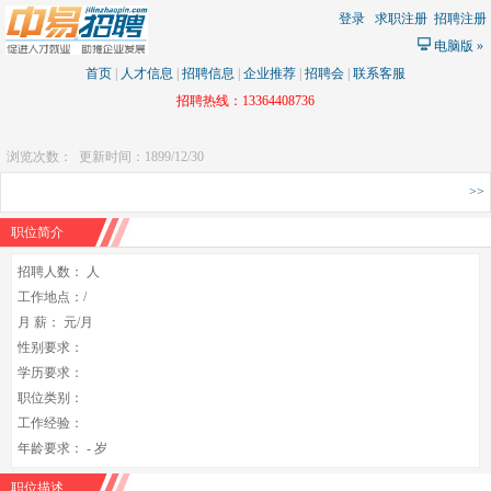
登录
求职注册
招聘注册
电脑版
»
首页
|
人才信息
|
招聘信息
|
企业推荐
|
招聘会
|
联系客服
招聘热线：13364408736
浏览次数：
更新时间：1899/12/30
>>
职位简介
招聘人数： 人
工作地点：/
月 薪： 元/月
性别要求：
学历要求：
职位类别：
工作经验：
年龄要求： - 岁
职位描述