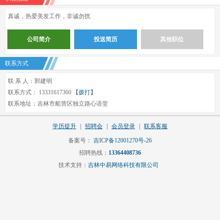
真诚，热爱美发工作，非诚勿扰
公司简介
投送简历
其他职位
联系方式
联 系 人：郭建明
联系方式： 13331617360
【拨打】
联系地址：吉林市船营区独立路心语堂
学历提升
|
招聘会
|
会员登录
|
联系客服
备案号：
吉ICP备12001270号-26
招聘热线：
13364408736
技术支持：
吉林中易网络科技有限公司