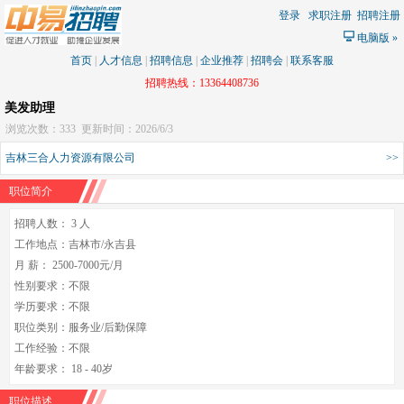
登录
求职注册
招聘注册
电脑版
»
首页
|
人才信息
|
招聘信息
|
企业推荐
|
招聘会
|
联系客服
招聘热线：13364408736
美发助理
浏览次数：333
更新时间：2026/6/3
吉林三合人力资源有限公司
>>
职位简介
招聘人数： 3 人
工作地点：吉林市/永吉县
月 薪： 2500-7000元/月
性别要求：不限
学历要求：不限
职位类别：服务业/后勤保障
工作经验：不限
年龄要求： 18 - 40岁
职位描述