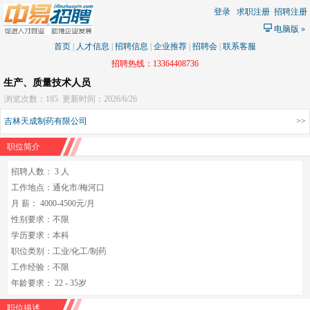
登录
求职注册
招聘注册
电脑版
»
首页
|
人才信息
|
招聘信息
|
企业推荐
|
招聘会
|
联系客服
招聘热线：13364408736
生产、质量技术人员
浏览次数：185
更新时间：2026/6/26
吉林天成制药有限公司
>>
职位简介
招聘人数： 3 人
工作地点：通化市/梅河口
月 薪： 4000-4500元/月
性别要求：不限
学历要求：本科
职位类别：工业/化工/制药
工作经验：不限
年龄要求： 22 - 35岁
职位描述