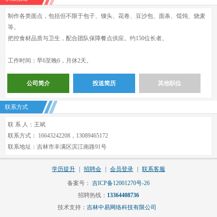
制作各类面点，包括但不限于包子、馒头、花卷、豆沙包、面条、馄饨、烧麦
等。
把控食材品质与卫生，配合团队保障餐点供应。约150位长者。
工作时间：早6至晚6，月休2天。
公司简介
投送简历
其他职位
联系方式
联 系 人：王斌
联系方式： 16643242208，13089465172
联系地址：吉林市丰满区滨江南路91号
学历提升
|
招聘会
|
会员登录
|
联系客服
备案号：
吉ICP备12001270号-26
招聘热线：
13364408736
技术支持：
吉林中易网络科技有限公司