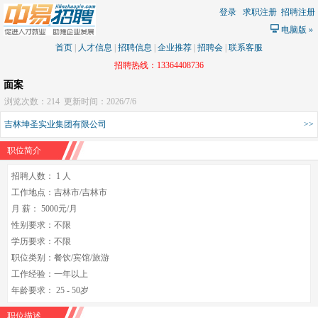
登录
求职注册
招聘注册
电脑版
»
首页
|
人才信息
|
招聘信息
|
企业推荐
|
招聘会
|
联系客服
招聘热线：13364408736
面案
浏览次数：214
更新时间：2026/7/6
吉林坤圣实业集团有限公司
>>
职位简介
招聘人数： 1 人
工作地点：吉林市/吉林市
月 薪： 5000元/月
性别要求：不限
学历要求：不限
职位类别：餐饮/宾馆/旅游
工作经验：一年以上
年龄要求： 25 - 50岁
职位描述