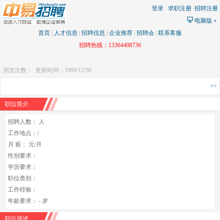
登录
求职注册
招聘注册
电脑版
»
首页
|
人才信息
|
招聘信息
|
企业推荐
|
招聘会
|
联系客服
招聘热线：13364408736
浏览次数：
更新时间：1899/12/30
>>
职位简介
招聘人数： 人
工作地点：/
月 薪： 元/月
性别要求：
学历要求：
职位类别：
工作经验：
年龄要求： - 岁
职位描述