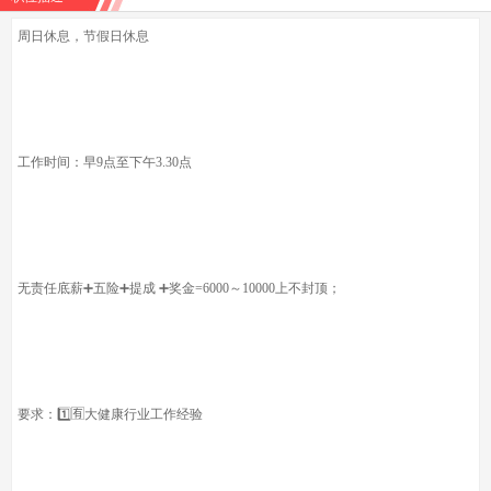
周日休息，节假日休息
工作时间：早9点至下午3.30点
无责任底薪➕五险➕提成 ➕奖金=6000～10000上不封顶；
要求：1️⃣🈶大健康行业工作经验