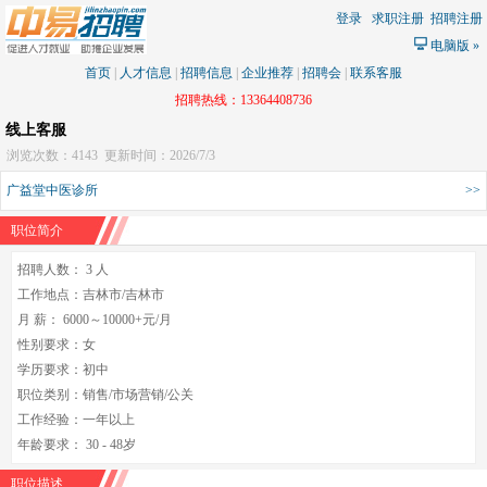
登录
求职注册
招聘注册
电脑版
»
首页
|
人才信息
|
招聘信息
|
企业推荐
|
招聘会
|
联系客服
招聘热线：13364408736
线上客服
浏览次数：4143
更新时间：2026/7/3
广益堂中医诊所
>>
职位简介
招聘人数： 3 人
工作地点：吉林市/吉林市
月 薪： 6000～10000+元/月
性别要求：女
学历要求：初中
职位类别：销售/市场营销/公关
工作经验：一年以上
年龄要求： 30 - 48岁
职位描述