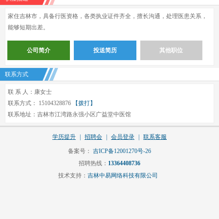
家住吉林市，具备行医资格，各类执业证件齐全，擅长沟通，处理医患关系，
能够短期出差。
公司简介
投送简历
其他职位
联系方式
联 系 人：康女士
联系方式： 15104328876
【拨打】
联系地址：吉林市江湾路永强小区广益堂中医馆
学历提升
|
招聘会
|
会员登录
|
联系客服
备案号：
吉ICP备12001270号-26
招聘热线：
13364408736
技术支持：
吉林中易网络科技有限公司