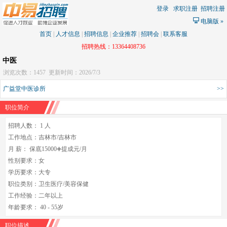
登录
求职注册
招聘注册
电脑版
»
首页
|
人才信息
|
招聘信息
|
企业推荐
|
招聘会
|
联系客服
招聘热线：13364408736
中医
浏览次数：1457
更新时间：2026/7/3
广益堂中医诊所
>>
职位简介
招聘人数： 1 人
工作地点：吉林市/吉林市
月 薪： 保底15000➕提成元/月
性别要求：女
学历要求：大专
职位类别：卫生医疗/美容保健
工作经验：二年以上
年龄要求： 40 - 55岁
职位描述