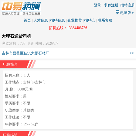
登录
求职注册
招聘注册
电脑版
»
首页
|
人才信息
|
招聘信息
|
企业推荐
|
招聘会
|
联系客服
招聘热线：13364408736
大理石送货司机
浏览次数：737
更新时间：2026/7/7
吉林市昌邑区佳淇大鹏石材厂
>>
职位简介
招聘人数： 1 人
工作地点：吉林市/吉林市
月 薪： 6000元/月
性别要求：男
学历要求：不限
职位类别：其他类
工作经验：不限
年龄要求： 25 - 52岁
职位描述