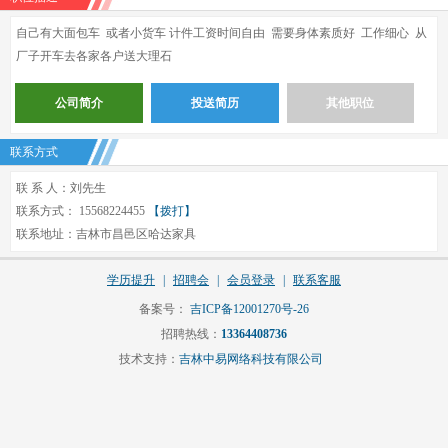
自己有大面包车 或者小货车 计件工资时间自由 需要身体素质好 工作细心 从
厂子开车去各家各户送大理石
公司简介
投送简历
其他职位
联系方式
联 系 人：刘先生
联系方式： 15568224455
【拨打】
联系地址：吉林市昌邑区哈达家具
学历提升
|
招聘会
|
会员登录
|
联系客服
备案号：
吉ICP备12001270号-26
招聘热线：
13364408736
技术支持：
吉林中易网络科技有限公司